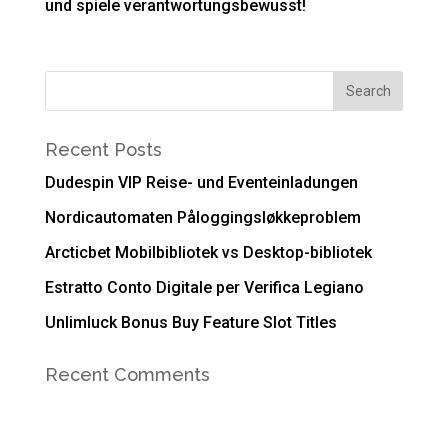
und spiele verantwortungsbewusst!
Recent Posts
Dudespin VIP Reise- und Eventeinladungen
Nordicautomaten Påloggingsløkkeproblem
Arcticbet Mobilbibliotek vs Desktop-bibliotek
Estratto Conto Digitale per Verifica Legiano
Unlimluck Bonus Buy Feature Slot Titles
Recent Comments