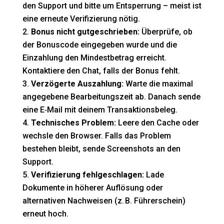
den Support und bitte um Entsperrung – meist ist
eine erneute Verifizierung nötig.
Bonus nicht gutgeschrieben:
Überprüfe, ob
der Bonuscode eingegeben wurde und die
Einzahlung den Mindestbetrag erreicht.
Kontaktiere den Chat, falls der Bonus fehlt.
Verzögerte Auszahlung:
Warte die maximal
angegebene Bearbeitungszeit ab. Danach sende
eine E‑Mail mit deinem Transaktionsbeleg.
Technisches Problem:
Leere den Cache oder
wechsle den Browser. Falls das Problem
bestehen bleibt, sende Screenshots an den
Support.
Verifizierung fehlgeschlagen:
Lade
Dokumente in höherer Auflösung oder
alternativen Nachweisen (z. B. Führerschein)
erneut hoch.