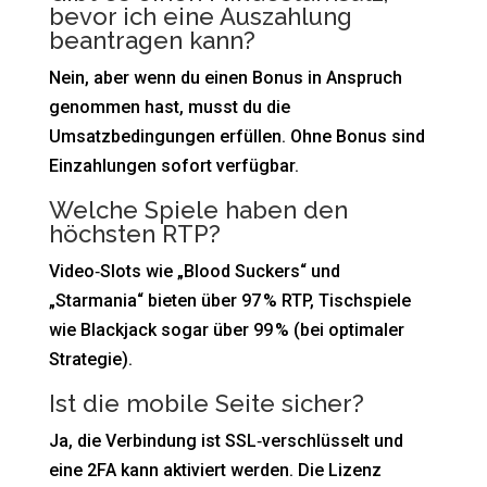
bevor ich eine Auszahlung
beantragen kann?
Nein, aber wenn du einen Bonus in Anspruch
genommen hast, musst du die
Umsatzbedingungen erfüllen. Ohne Bonus sind
Einzahlungen sofort verfügbar.
Welche Spiele haben den
höchsten RTP?
Video‑Slots wie „Blood Suckers“ und
„Starmania“ bieten über 97 % RTP, Tischspiele
wie Blackjack sogar über 99 % (bei optimaler
Strategie).
Ist die mobile Seite sicher?
Ja, die Verbindung ist SSL‑verschlüsselt und
eine 2FA kann aktiviert werden. Die Lizenz