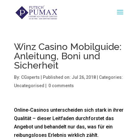
Winz Casino Mobilguide:
Anleitung, Boni und
Sicherheit
By:
CGxperts
|
Published on: Jul 26, 2018
|
Categories:
Uncategorised
|
0 comments
Online-Casinos unterscheiden sich stark in ihrer
Qualität – dieser Leitfaden durchforstet das
Angebot und behandelt nur das, was für ein
reibungsloses Erlebnis wirklich zählt.