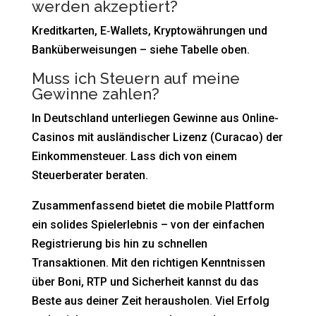
werden akzeptiert?
Kreditkarten, E‑Wallets, Kryptowährungen und
Banküberweisungen – siehe Tabelle oben.
Muss ich Steuern auf meine
Gewinne zahlen?
In Deutschland unterliegen Gewinne aus Online-
Casinos mit ausländischer Lizenz (Curacao) der
Einkommensteuer. Lass dich von einem
Steuerberater beraten.
Zusammenfassend bietet die mobile Plattform
ein solides Spielerlebnis – von der einfachen
Registrierung bis hin zu schnellen
Transaktionen. Mit den richtigen Kenntnissen
über Boni, RTP und Sicherheit kannst du das
Beste aus deiner Zeit herausholen. Viel Erfolg