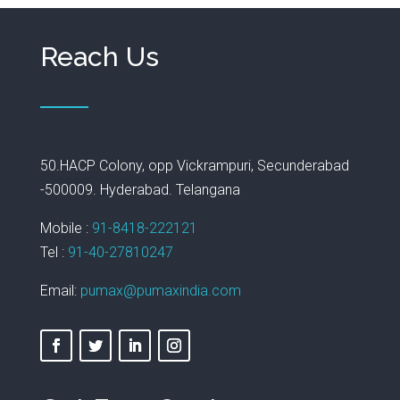
Reach Us
50.HACP Colony, opp Vickrampuri, Secunderabad
-500009. Hyderabad. Telangana
Mobile :
91-8418-222121
Tel :
91-40-27810247
Email:
pumax@pumaxindia.com