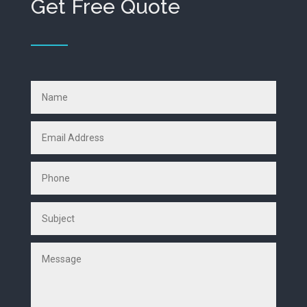
Get Free Quote