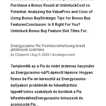
Purchase a Bonus Round at UnlimluckCost vs.
Potential: Analyzing the ValuePros and Cons of
Using Bonus BuyStrategic Tips for Bonus Buy
FeaturesConclusion: Is It Right For You?
Unlimluck Bonus Buy Feature Slot Titles For...
Energycasino Pix Fizetési lehetőség brazil
játékosok számára
by
CGxperts
|
Aug 5, 2026
|
Uncategorised
TartalomMi az a Pix és miért érdemes használni
az Energycasino-nál?Lépésről lépésre: Hogyan
fizess be Pix-en keresztül az Energycasino-
baGyakori problémák és hibaelhárítási
tippekFontos szabályok és korlátok a Pix
kifizetésekhezEnergycasino bónuszok és
promóciók Pix...