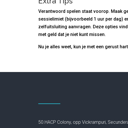
Extra Tips
Verantwoord spelen staat voorop. Maak geb
sessielimiet (bijvoorbeeld 1 uur per dag) en
zelfuitsluiting aanvragen. Deze opties vind
met geld dat je niet kunt missen.
Nu je alles weet, kun je met een gerust ha
50.HACP Colony, opp Vickrampuri, Secunde