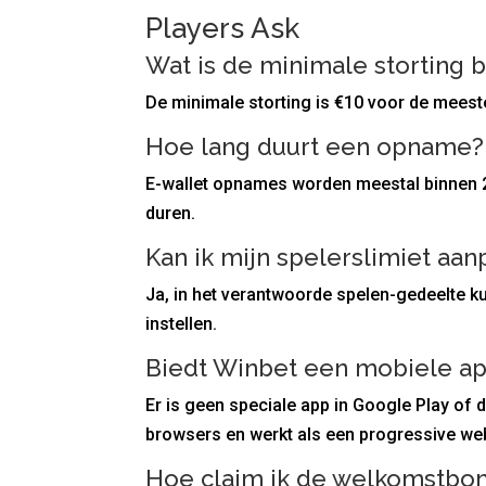
Players Ask
Wat is de minimale storting b
De minimale storting is €10 voor de meest
Hoe lang duurt een opname?
E-wallet opnames worden meestal binnen 2
duren.
Kan ik mijn spelerslimiet aa
Ja, in het verantwoorde spelen-gedeelte ku
instellen.
Biedt Winbet een mobiele ap
Er is geen speciale app in Google Play of 
browsers en werkt als een progressive we
Hoe claim ik de welkomstbo