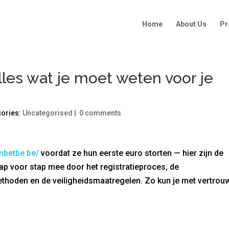
Home
About Us
Pr
lles wat je moet weten voor je
gories:
Uncategorised
|
0 comments
inbetbe.be/
voordat ze hun eerste euro storten — hier zijn de
ap voor stap mee door het registratieproces, de
thoden en de veiligheidsmaatregelen. Zo kun je met vertrou