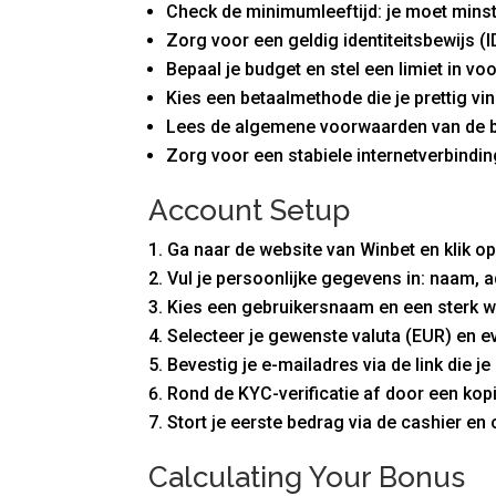
Check de minimumleeftijd: je moet minste
Zorg voor een geldig identiteitsbewijs (I
Bepaal je budget en stel een limiet in vo
Kies een betaalmethode die je prettig vind
Lees de algemene voorwaarden van de 
Zorg voor een stabiele internetverbindin
Account Setup
Ga naar de website van Winbet en klik op
Vul je persoonlijke gegevens in: naam, 
Kies een gebruikersnaam en een sterk wa
Selecteer je gewenste valuta (EUR) en e
Bevestig je e-mailadres via de link die je
Rond de KYC-verificatie af door een kopi
Stort je eerste bedrag via de cashier e
Calculating Your Bonus