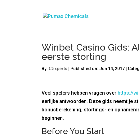
Winbet Casino Gids: A
eerste storting
By:
CGxperts
|
Published on: Jun 14, 2017
|
Cate
Veel spelers hebben vragen over
https://w
eerlijke antwoorden. Deze gids neemt je st
bonusberekening, stortings- en opnameme
beginnen.
Before You Start