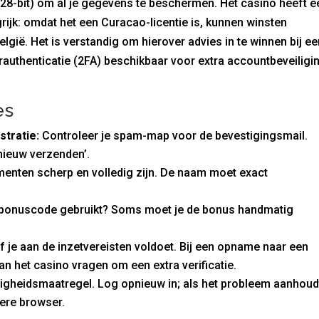
28-bit) om al je gegevens te beschermen. Het casino heeft e
rijk: omdat het een Curacao-licentie is, kunnen winsten
elgië. Het is verstandig om hierover advies in te winnen bij e
rauthenticatie (2FA) beschikbaar voor extra accountbeveiligi
es
stratie:
Controleer je spam-map voor de bevestigingsmail.
nieuw verzenden’.
enten scherp en volledig zijn. De naam moet exact
 bonuscode gebruikt? Soms moet je de bonus handmatig
f je aan de inzetvereisten voldoet. Bij een opname naar een
n het casino vragen om een extra verificatie.
iligheidsmaatregel. Log opnieuw in; als het probleem aanhoud
ere browser.