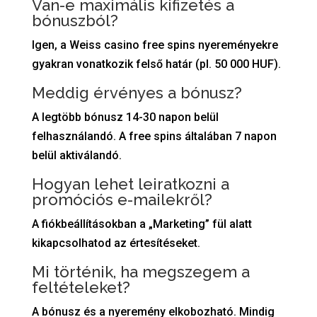
Van-e maximális kifizetés a
bónuszból?
Igen, a Weiss casino free spins nyereményekre
gyakran vonatkozik felső határ (pl. 50 000 HUF).
Meddig érvényes a bónusz?
A legtöbb bónusz 14-30 napon belül
felhasználandó. A free spins általában 7 napon
belül aktiválandó.
Hogyan lehet leiratkozni a
promóciós e-mailekről?
A fiókbeállításokban a „Marketing” fül alatt
kikapcsolhatod az értesítéseket.
Mi történik, ha megszegem a
feltételeket?
A bónusz és a nyeremény elkobozható. Mindig