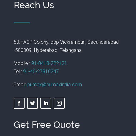
Reach Us
50.HACP Colony, opp Vickrampuri, Secunderabad
-500009. Hyderabad. Telangana
Mobile :
91-8418-222121
Tel :
91-40-27810247
Email:
pumax@pumaxindia.com
Get Free Quote