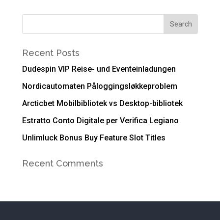
Recent Posts
Dudespin VIP Reise- und Eventeinladungen
Nordicautomaten Påloggingsløkkeproblem
Arcticbet Mobilbibliotek vs Desktop-bibliotek
Estratto Conto Digitale per Verifica Legiano
Unlimluck Bonus Buy Feature Slot Titles
Recent Comments