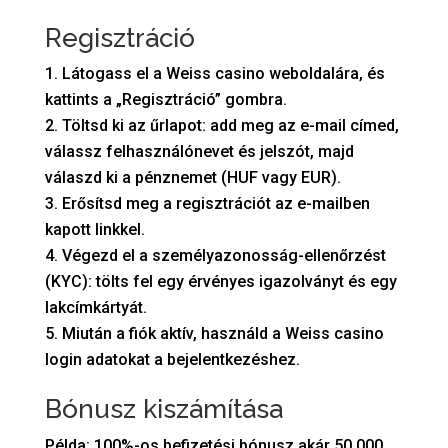
Regisztráció
Látogass el a Weiss casino weboldalára, és
kattints a „Regisztráció” gombra.
Töltsd ki az űrlapot: add meg az e-mail címed,
válassz felhasználónevet és jelszót, majd
válaszd ki a pénznemet (HUF vagy EUR).
Erősítsd meg a regisztrációt az e-mailben
kapott linkkel.
Végezd el a személyazonosság-ellenőrzést
(KYC): tölts fel egy érvényes igazolványt és egy
lakcímkártyát.
Miután a fiók aktív, használd a Weiss casino
login adatokat a bejelentkezéshez.
Bónusz kiszámítása
Példa: 100%-os befizetési bónusz akár 50 000