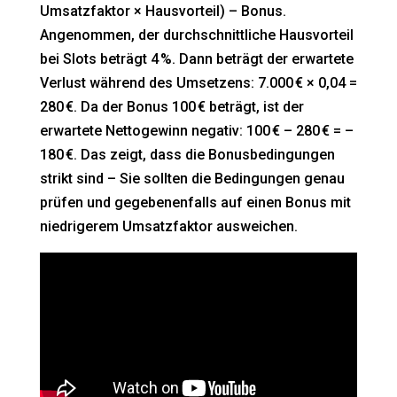
Umsatzfaktor × Hausvorteil) – Bonus.
Angenommen, der durchschnittliche Hausvorteil
bei Slots beträgt 4 %. Dann beträgt der erwartete
Verlust während des Umsetzens: 7.000 € × 0,04 =
280 €. Da der Bonus 100 € beträgt, ist der
erwartete Nettogewinn negativ: 100 € – 280 € = –
180 €. Das zeigt, dass die Bonusbedingungen
strikt sind – Sie sollten die Bedingungen genau
prüfen und gegebenenfalls auf einen Bonus mit
niedrigerem Umsatzfaktor ausweichen.