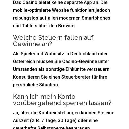
Das Casino bietet keine separate App an. Die
mobile-optimierte Website funktioniert jedoch
reibungslos auf allen modernen Smartphones
und Tablets über den Browser.
Welche Steuern fallen auf
Gewinne an?
Als Spieler mit Wohnsitz in Deutschland oder
Österreich müssen Sie Casino-Gewinne unter
Umständen als sonstige Einkünfte versteuern.
Konsultieren Sie einen Steuerberater für Ihre
persönliche Situation.
Kann ich mein Konto
vorübergehend sperren lassen?
Ja, über die Kontoeinstellungen können Sie eine
Auszeit (z. B. 7 Tage, 30 Tage) oder eine
dauerhafte Selbstsperre beantragen.