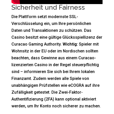
Sicherheit und Fairness
Die Plattform setzt modernste SSL-
Verschlüsselung ein, um Ihre persönlichen
Daten und Transaktionen zu schützen. Das
Casino besitzt eine gültige Glücksspiellizenz der
Curacao Gaming Authority.
Wichtig:
Spieler mit
Wohnsitz in der EU oder im Nordischen sollten
beachten, dass Gewinne aus einem Curacao-
lizenzierten Casino in der Regel steuerpflichtig
sind – informieren Sie sich bei Ihrem lokalen
Finanzamt. Zudem werden alle Spiele von
unabhängigen Prüfstellen wie eCOGRA auf ihre
Zufälligkeit getestet. Die Zwei-Faktor-
Authentifizierung (2FA) kann optional aktiviert
werden, um Ihr Konto noch sicherer zu machen.