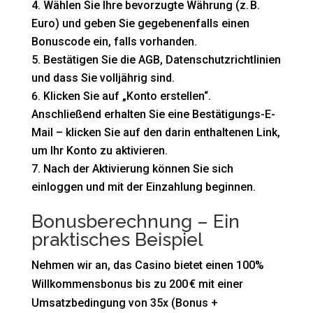
Wählen Sie Ihre bevorzugte Währung (z. B.
Euro) und geben Sie gegebenenfalls einen
Bonuscode ein, falls vorhanden.
Bestätigen Sie die AGB, Datenschutzrichtlinien
und dass Sie volljährig sind.
Klicken Sie auf „Konto erstellen“.
Anschließend erhalten Sie eine Bestätigungs-E-
Mail – klicken Sie auf den darin enthaltenen Link,
um Ihr Konto zu aktivieren.
Nach der Aktivierung können Sie sich
einloggen und mit der Einzahlung beginnen.
Bonusberechnung – Ein
praktisches Beispiel
Nehmen wir an, das Casino bietet einen 100%
Willkommensbonus bis zu 200 € mit einer
Umsatzbedingung von 35x (Bonus +