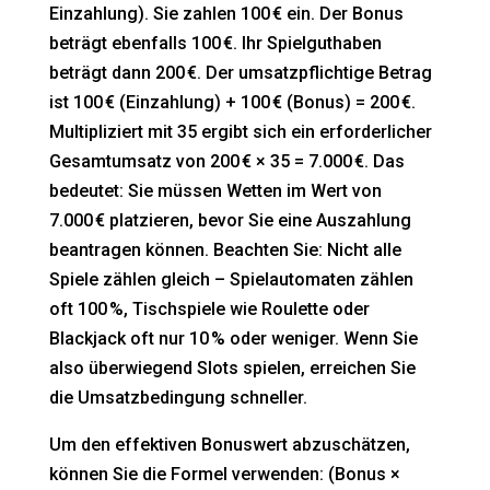
Einzahlung). Sie zahlen 100 € ein. Der Bonus
beträgt ebenfalls 100 €. Ihr Spielguthaben
beträgt dann 200 €. Der umsatzpflichtige Betrag
ist 100 € (Einzahlung) + 100 € (Bonus) = 200 €.
Multipliziert mit 35 ergibt sich ein erforderlicher
Gesamtumsatz von 200 € × 35 = 7.000 €. Das
bedeutet: Sie müssen Wetten im Wert von
7.000 € platzieren, bevor Sie eine Auszahlung
beantragen können. Beachten Sie: Nicht alle
Spiele zählen gleich – Spielautomaten zählen
oft 100 %, Tischspiele wie Roulette oder
Blackjack oft nur 10 % oder weniger. Wenn Sie
also überwiegend Slots spielen, erreichen Sie
die Umsatzbedingung schneller.
Um den effektiven Bonuswert abzuschätzen,
können Sie die Formel verwenden: (Bonus ×