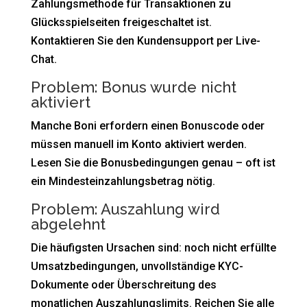
Zahlungsmethode für Transaktionen zu
Glücksspielseiten freigeschaltet ist.
Kontaktieren Sie den Kundensupport per Live-
Chat.
Problem: Bonus wurde nicht
aktiviert
Manche Boni erfordern einen Bonuscode oder
müssen manuell im Konto aktiviert werden.
Lesen Sie die Bonusbedingungen genau – oft ist
ein Mindesteinzahlungsbetrag nötig.
Problem: Auszahlung wird
abgelehnt
Die häufigsten Ursachen sind: noch nicht erfüllte
Umsatzbedingungen, unvollständige KYC-
Dokumente oder Überschreitung des
monatlichen Auszahlungslimits. Reichen Sie alle