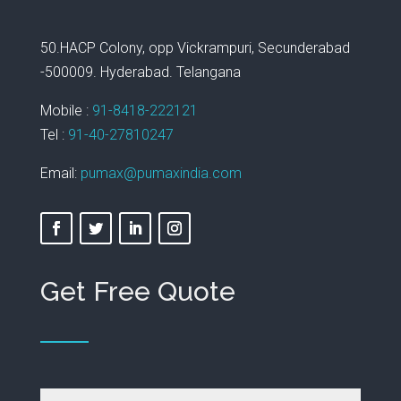
50.HACP Colony, opp Vickrampuri, Secunderabad
-500009. Hyderabad. Telangana
Mobile :
91-8418-222121
Tel :
91-40-27810247
Email:
pumax@pumaxindia.com
Get Free Quote