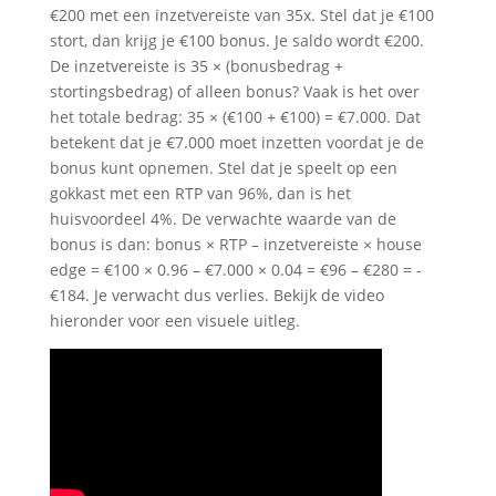
€200 met een inzetvereiste van 35x. Stel dat je €100
stort, dan krijg je €100 bonus. Je saldo wordt €200.
De inzetvereiste is 35 × (bonusbedrag +
stortingsbedrag) of alleen bonus? Vaak is het over
het totale bedrag: 35 × (€100 + €100) = €7.000. Dat
betekent dat je €7.000 moet inzetten voordat je de
bonus kunt opnemen. Stel dat je speelt op een
gokkast met een RTP van 96%, dan is het
huisvoordeel 4%. De verwachte waarde van de
bonus is dan: bonus × RTP – inzetvereiste × house
edge = €100 × 0.96 – €7.000 × 0.04 = €96 – €280 = -
€184. Je verwacht dus verlies. Bekijk de video
hieronder voor een visuele uitleg.