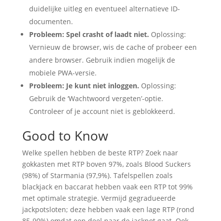
duidelijke uitleg en eventueel alternatieve ID-
documenten.
Probleem: Spel crasht of laadt niet.
Oplossing:
Vernieuw de browser, wis de cache of probeer een
andere browser. Gebruik indien mogelijk de
mobiele PWA-versie.
Probleem: Je kunt niet inloggen.
Oplossing:
Gebruik de ‘Wachtwoord vergeten’-optie.
Controleer of je account niet is geblokkeerd.
Good to Know
Welke spellen hebben de beste RTP? Zoek naar
gokkasten met RTP boven 97%, zoals Blood Suckers
(98%) of Starmania (97,9%). Tafelspellen zoals
blackjack en baccarat hebben vaak een RTP tot 99%
met optimale strategie. Vermijd gegradueerde
jackpotsloten; deze hebben vaak een lage RTP (rond
85-90%) omdat een deel naar de jackpot gaat. Ook