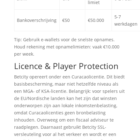
limiet
5-7
Bankoverschrijving
€50
€50.000
werkdagen
Tip: Gebruik e-wallets voor de snelste opnames.
Houd rekening met opnamelimieten: vaak €10.000
per week.
Licence & Player Protection
Betcity opereert onder een Curacaolicentie. Dit biedt
basisbescherming, maar niet hetzelfde niveau als
een MGA- of KSA-licentie. Belangrijk: voor spelers uit
de EU/Nordische landen kan het zijn dat winsten
onderworpen zijn aan lokale inkomstenbelasting,
omdat Curacaolicenties geen bronbelasting
inhouden. Overweeg om een fiscaal adviseur te
raadplegen. Daarnaast gebruikt Betcity SSL-
versleuteling voor al het verkeer en wordt er een