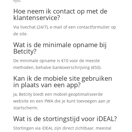
lijst.
Hoe neem ik contact op met de
klantenservice?
Via livechat (24/7), e-mail of een contactformulier op
de site.
Wat is de minimale opname bij
Betcity?
De minimale opname is €10 voor de meeste
methoden, behalve bankoverschrijving (€50).
Kan ik de mobiele site gebruiken
in plaats van een app?
Ja, Betcity biedt een mobiel-geoptimaliseerde
website en een PWA die je kunt toevoegen aan je
startscherm.
Wat is de stortingstijd voor iDEAL?
Stortingen via iDEAL zijn direct zichtbaar, meestal