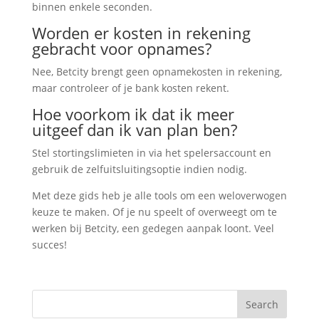
binnen enkele seconden.
Worden er kosten in rekening
gebracht voor opnames?
Nee, Betcity brengt geen opnamekosten in rekening,
maar controleer of je bank kosten rekent.
Hoe voorkom ik dat ik meer
uitgeef dan ik van plan ben?
Stel stortingslimieten in via het spelersaccount en
gebruik de zelfuitsluitingsoptie indien nodig.
Met deze gids heb je alle tools om een weloverwogen
keuze te maken. Of je nu speelt of overweegt om te
werken bij Betcity, een gedegen aanpak loont. Veel
succes!