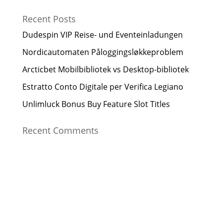
Recent Posts
Dudespin VIP Reise- und Eventeinladungen
Nordicautomaten Påloggingsløkkeproblem
Arcticbet Mobilbibliotek vs Desktop-bibliotek
Estratto Conto Digitale per Verifica Legiano
Unlimluck Bonus Buy Feature Slot Titles
Recent Comments