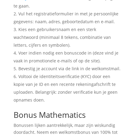
te gaan.
Vul het registratieformulier in met je persoonlijke
gegevens: naam, adres, geboortedatum en e-mail.
Kies een gebruikersnaam en een sterk
wachtwoord (minimaal 8 tekens, combinatie van
letters, cijfers en symbolen).
Voer indien nodig een bonuscode in (deze vind je
vaak in promotionele e-mails of op de site).
Bevestig je account via de link in de welkomstmail.
Voltooi de identiteitsverificatie (KYC) door een
kopie van je ID en een recente rekeningafschrift te
uploaden. Belangrijk: zonder verificatie kun je geen
opnames doen.
Bonus Mathematics
Bonussen lijken aantrekkelijk, maar zijn wiskundig
doordacht. Neem een welkomstbonus van 100% tot