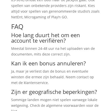
spellen van onbekende providers zijn riskant. Kies
altijd voor spellen van gerenommeerde studio’s zoals
NetEnt, Microgaming of Play’n GO.
FAQ
Hoe lang duurt het om een
account te verifiëren?
Meestal binnen 24-48 uur na het uploaden van de
documenten, mits deze correct zijn.
Kan ik een bonus annuleren?
Ja, maar je verliest dan de bonus en eventuele
winsten die ermee zijn behaald. Neem contact op
met de klantenservice.
Zijn er geografische beperkingen?
Sommige landen mogen niet spelen vanwege lokale
wetgeving. Check de algemene voorwaarden voor de