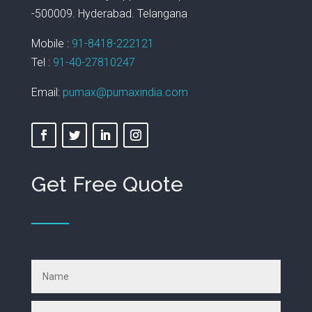
-500009. Hyderabad. Telangana
Mobile :
91-8418-222121
Tel :
91-40-27810247
Email:
pumax@pumaxindia.com
Get Free Quote