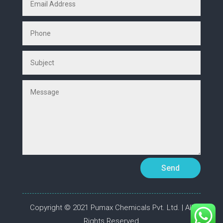
Send
Copyright © 2021 Pumax Chemicals Pvt. Ltd. | All
Rights Reserved