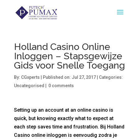
Holland Casino Online
Inloggen – Stapsgewijze
Gids voor Snelle Toegang
By:
CGxperts
|
Published on: Jul 27, 2017
|
Categories:
Uncategorised
|
0 comments
Setting up an account at an online casino is
quick, but knowing exactly what to expect at
each step saves time and frustration. Bij Holland
Casino online inloggen is eenvoudig zodra je