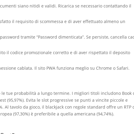
ocumenti siano nitidi e validi. Ricarica se necessario contattando il
isfatto il requisito di scommessa e di aver effettuato almeno un
 password tramite “Password dimenticata”. Se persiste, cancella ca
rito il codice promozionale corretto e di aver rispettato il deposito
essione cablata. Il sito PWA funziona meglio su Chrome o Safari.
 le tue probabilità a lungo termine. I migliori titoli includono Book 
t (95,97%). Evita le slot progressive se punti a vincite piccole e
%. Al tavolo da gioco, il blackjack con regole standard offre un RTP 
europea (97,30%) è preferibile a quella americana (94,74%).