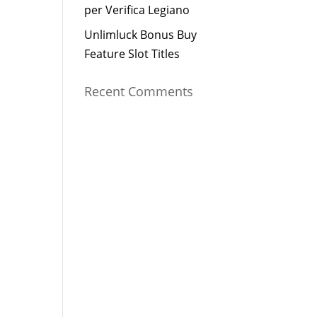
per Verifica Legiano
Unlimluck Bonus Buy
Feature Slot Titles
Recent Comments