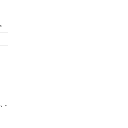
e
sito