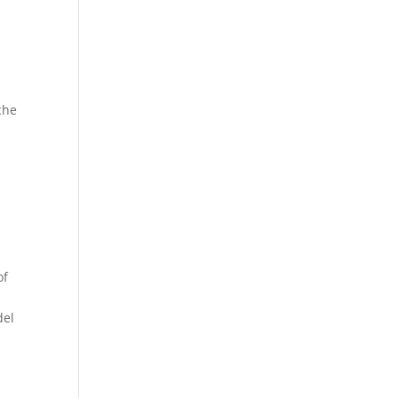
che
of
del