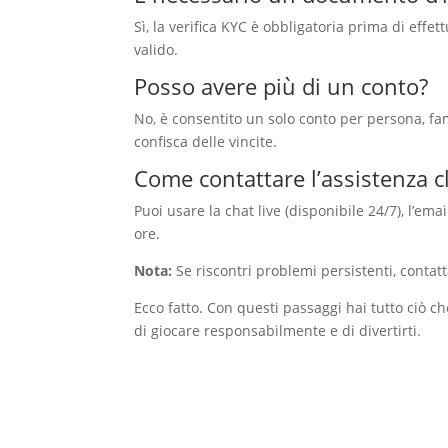
Sì, la verifica KYC è obbligatoria prima di effe
valido.
Posso avere più di un conto?
No, è consentito un solo conto per persona, fami
confisca delle vincite.
Come contattare l’assistenza cl
Puoi usare la chat live (disponibile 24/7), l’ema
ore.
Nota:
Se riscontri problemi persistenti, contatt
Ecco fatto. Con questi passaggi hai tutto ciò c
di giocare responsabilmente e di divertirti.