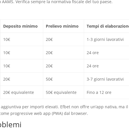
o AAMS. Verifica sempre la normativa fiscale del tuo paese.
Deposito minimo
Prelievo minimo
Tempi di elaborazion
10€
20€
1-3 giorni lavorativi
10€
20€
24 ore
10€
20€
24 ore
20€
50€
3-7 giorni lavorativi
20€ equivalente
50€ equivalente
Fino a 12 ore
 aggiuntiva per importi elevati. Efbet non offre un’app nativa, ma il 
a come progressive web app (PWA) dal browser.
roblemi