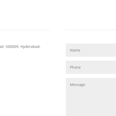
ad -500009. Hyderabad.