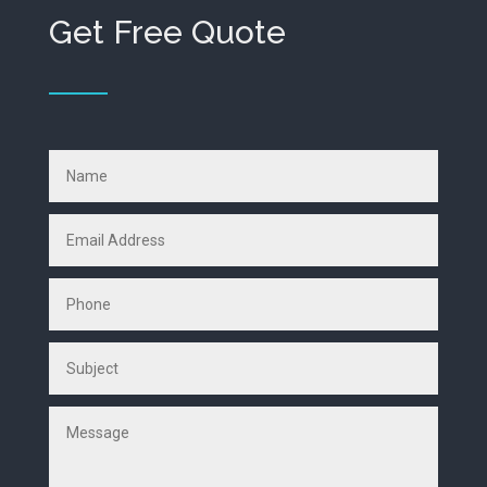
Get Free Quote