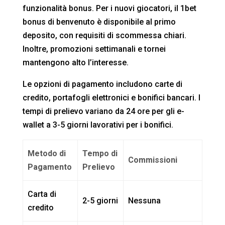
funzionalità bonus. Per i nuovi giocatori, il 1bet
bonus di benvenuto è disponibile al primo
deposito, con requisiti di scommessa chiari.
Inoltre, promozioni settimanali e tornei
mantengono alto l’interesse.
Le opzioni di pagamento includono carte di
credito, portafogli elettronici e bonifici bancari. I
tempi di prelievo variano da 24 ore per gli e-
wallet a 3-5 giorni lavorativi per i bonifici.
Metodo di
Tempo di
Commissioni
Pagamento
Prelievo
Carta di
2-5 giorni
Nessuna
credito