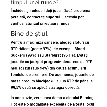
timpul unei runde?
Închideți și redeschideți jocul. Dacă problema
persistă, contactați suportul – aceștia pot
verifica istoricul și restaura runda.
Bine de știut
Pentru a maximiza șansele, alegeți sloturi cu
RTP ridicat (peste 97%), de exemplu Blood
Suckers (98%) sau Starburst (96,1%). Evitați
jocurile cu jackpot progresiv, deoarece au RTP
mai scăzut (sub 94%) din cauza acumulării
fondului de premiere. De asemenea, jocurile de
masă precum blackjackul au un RTP de până la
99,5% dacă se aplică strategia corectă.
În concluzie, versiunea demo a slotului Burning
Hot este o modalitate excelentă de a testa jocul