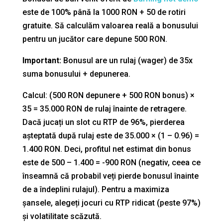
este de 100% până la 1000 RON + 50 de rotiri
gratuite. Să calculăm valoarea reală a bonusului
pentru un jucător care depune 500 RON.
Important:
Bonusul are un rulaj (wager) de 35x
suma bonusului + depunerea.
Calcul: (500 RON depunere + 500 RON bonus) ×
35 = 35.000 RON de rulaj înainte de retragere.
Dacă jucați un slot cu RTP de 96%, pierderea
așteptată după rulaj este de 35.000 × (1 – 0.96) =
1.400 RON. Deci, profitul net estimat din bonus
este de 500 – 1.400 = -900 RON (negativ, ceea ce
înseamnă că probabil veți pierde bonusul înainte
de a îndeplini rulajul). Pentru a maximiza
șansele, alegeți jocuri cu RTP ridicat (peste 97%)
și volatilitate scăzută.