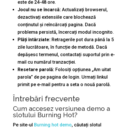
este de 24-48 ore.
Jocul nu se încarcă:
Actualizați browserul,
dezactivați extensiile care blochează
conținutul și reîncărcați pagina. Dacă
problema persistă, încercați modul incognito.
Plăți întârziate:
Retragerile pot dura până la 5
zile lucrătoare, în funcție de metodă. Dacă
depășesc termenul, contactați suportul prin e-
mail cu numărul tranzacției.
Resetare parolă:
Folosiți opțiunea „Am uitat
parola” de pe pagina de login. Urmați linkul
primit pe e-mail pentru a seta o nouă parolă.
Întrebări frecvente
Cum accesez versiunea demo a
slotului Burning Hot?
Pe site-ul
Burning hot demo
, căutați slotul