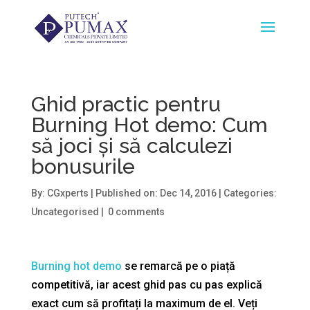
Ghid practic pentru
Burning Hot demo: Cum
să joci și să calculezi
bonusurile
By:
CGxperts
|
Published on: Dec 14, 2016
|
Categories:
Uncategorised
|
0 comments
Burning hot demo
se remarcă pe o piață
competitivă, iar acest ghid pas cu pas explică
exact cum să profitați la maximum de el. Veți