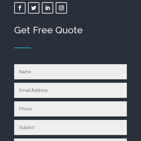
Get Free Quote