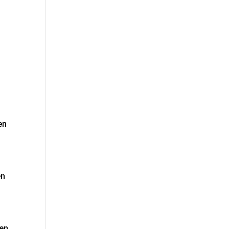
en
en
den