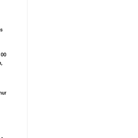
as
100
n,
nur