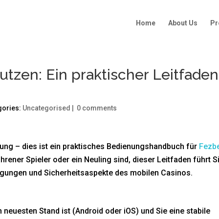
Home
About Us
Pr
utzen: Ein praktischer Leitfaden
gories:
Uncategorised
|
0 comments
fung – dies ist ein praktisches Bedienungshandbuch für
Fezb
fahrener Spieler oder ein Neuling sind, dieser Leitfaden führt S
ingungen und Sicherheitsaspekte des mobilen Casinos.
m neuesten Stand ist (Android oder iOS) und Sie eine stabile