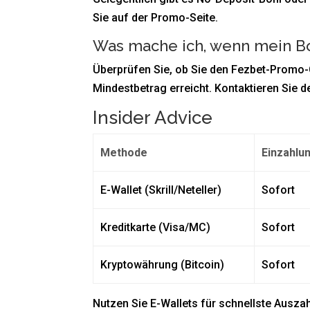
Sie auf der Promo-Seite.
Was mache ich, wenn mein Bon
Überprüfen Sie, ob Sie den Fezbet-Promo
Mindestbetrag erreicht. Kontaktieren Sie d
Insider Advice
Methode
Einzahlu
E-Wallet (Skrill/Neteller)
Sofort
Kreditkarte (Visa/MC)
Sofort
Kryptowährung (Bitcoin)
Sofort
Nutzen Sie E-Wallets für schnellste Ausza