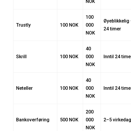
NOK
100
Øyeblikkelig
Trustly
100 NOK
000
24 timer
NOK
40
Skrill
100 NOK
000
Inntil 24 time
NOK
40
Neteller
100 NOK
000
Inntil 24 time
NOK
200
Bankoverføring
500 NOK
000
2–5 virkeda
NOK