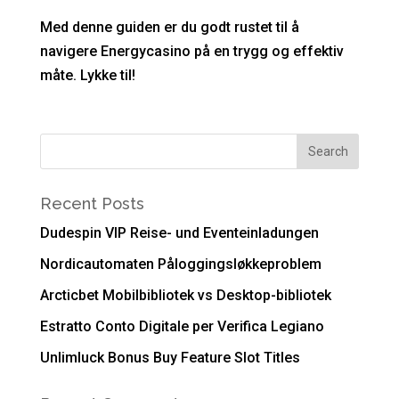
Med denne guiden er du godt rustet til å
navigere Energycasino på en trygg og effektiv
måte. Lykke til!
Recent Posts
Dudespin VIP Reise- und Eventeinladungen
Nordicautomaten Påloggingsløkkeproblem
Arcticbet Mobilbibliotek vs Desktop-bibliotek
Estratto Conto Digitale per Verifica Legiano
Unlimluck Bonus Buy Feature Slot Titles