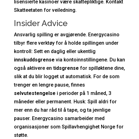
lisensierte kasinoer være skattepliktige. Kontakt
Skatteetaten for veiledning.
Insider Advice
Ansvarlig spilling er avgjørende. Energycasino
tilbyr flere verktøy for å holde spillingen under
kontroll: Sett en daglig eller ukentlig
innskuddsgrense
via kontoinnstillingene. Du kan
også aktivere en
tidsgrense
for spilløktene dine,
slik at du blir logget ut automatisk. For de som
trenger en lengre pause, finnes
selvutestengelse
i perioder på 1 måned, 3
måneder eller permanent. Husk: Spill aldri for
mer enn du har råd til å tape, og ta jevnlige
pauser. Energycasino samarbeider med
organisasjoner som Spillavhengighet Norge for
støtte.