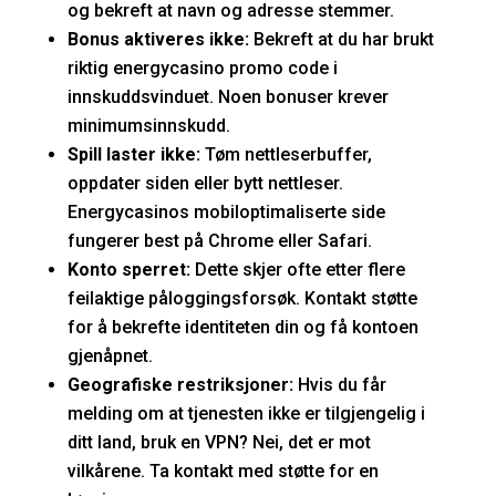
og bekreft at navn og adresse stemmer.
Bonus aktiveres ikke:
Bekreft at du har brukt
riktig energycasino promo code i
innskuddsvinduet. Noen bonuser krever
minimumsinnskudd.
Spill laster ikke:
Tøm nettleserbuffer,
oppdater siden eller bytt nettleser.
Energycasinos mobiloptimaliserte side
fungerer best på Chrome eller Safari.
Konto sperret:
Dette skjer ofte etter flere
feilaktige påloggingsforsøk. Kontakt støtte
for å bekrefte identiteten din og få kontoen
gjenåpnet.
Geografiske restriksjoner:
Hvis du får
melding om at tjenesten ikke er tilgjengelig i
ditt land, bruk en VPN? Nei, det er mot
vilkårene. Ta kontakt med støtte for en