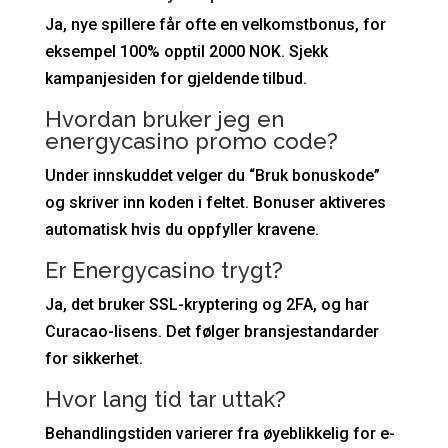
Ja, nye spillere får ofte en velkomstbonus, for
eksempel 100% opptil 2000 NOK. Sjekk
kampanjesiden for gjeldende tilbud.
Hvordan bruker jeg en
energycasino promo code?
Under innskuddet velger du “Bruk bonuskode”
og skriver inn koden i feltet. Bonuser aktiveres
automatisk hvis du oppfyller kravene.
Er Energycasino trygt?
Ja, det bruker SSL-kryptering og 2FA, og har
Curacao-lisens. Det følger bransjestandarder
for sikkerhet.
Hvor lang tid tar uttak?
Behandlingstiden varierer fra øyeblikkelig for e-