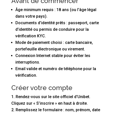
Avant de commencer
Âge minimum requis : 18 ans (ou l’âge légal
dans votre pays).
Documents d’identité prêts : passeport, carte
d’identité ou permis de conduire pour la
vérification KYC.
Mode de paiement choisi : carte bancaire,
portefeuille électronique ou virement.
Connexion Internet stable pour éviter les
interruptions.
Email valide et numéro de téléphone pour la
vérification.
Créer votre compte
Rendez-vous sur le site officiel d’Unibet.
Cliquez sur « S’inscrire » en haut à droite.
Remplissez le formulaire : nom, prénom, date