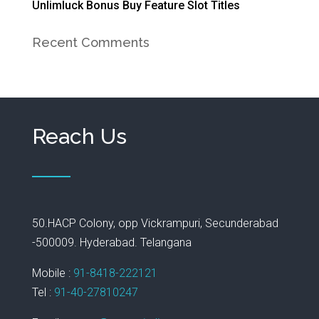
Unlimluck Bonus Buy Feature Slot Titles
Recent Comments
Reach Us
50.HACP Colony, opp Vickrampuri, Secunderabad
-500009. Hyderabad. Telangana
Mobile :
91-8418-222121
Tel :
91-40-27810247