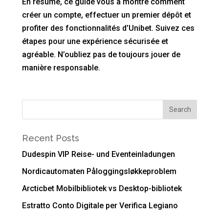
En résumé, ce guide vous a montré comment
créer un compte, effectuer un premier dépôt et
profiter des fonctionnalités d’Unibet. Suivez ces
étapes pour une expérience sécurisée et
agréable. N’oubliez pas de toujours jouer de
manière responsable.
Recent Posts
Dudespin VIP Reise- und Eventeinladungen
Nordicautomaten Påloggingsløkkeproblem
Arcticbet Mobilbibliotek vs Desktop-bibliotek
Estratto Conto Digitale per Verifica Legiano