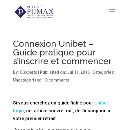
Connexion Unibet –
Guide pratique pour
s’inscrire et commencer
By:
CGxperts
|
Published on: Jul 11, 2015
|
Categories:
Uncategorised
|
0 comments
Si vous cherchez un guide fiable pour
Unibet
login
, cet article couvre tout, de l’inscription à
votre premier retrait.