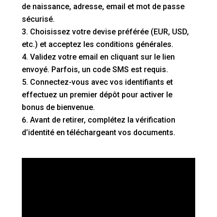
de naissance, adresse, email et mot de passe
sécurisé.
Choisissez votre devise préférée (EUR, USD,
etc.) et acceptez les conditions générales.
Validez votre email en cliquant sur le lien
envoyé. Parfois, un code SMS est requis.
Connectez-vous avec vos identifiants et
effectuez un premier dépôt pour activer le
bonus de bienvenue.
Avant de retirer, complétez la vérification
d’identité en téléchargeant vos documents.