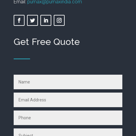
Email:
pumax@pumaxindia.com
Get Free Quote