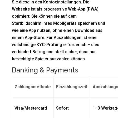
Sie diese in den Kontoeinstellungen. Die
Webseite ist als progressive Web-App (PWA)
optimiert: Sie können sie auf dem
Startbildschirm Ihres Mobilgeräts speichern und
wie eine App nutzen, ohne einen Download aus
einem App-Store. Für Auszahlungen ist eine
vollständige KYC-Prüfung erforderlich – dies
verhindert Betrug und stellt sicher, dass nur
berechtigte Spieler auszahlen können.
Banking & Payments
Zahlungsmethode
Einzahlungszeit
Auszahlungs
Visa/Mastercard
Sofort
1–3 Werktag