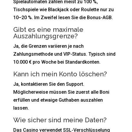
Spielautomaten zählen meist zu 100 %,
Tischspiele wie Blackjack oder Roulette nur zu
10–20 %. Im Zweifel lesen Sie die Bonus-AGB.
Gibt es eine maximale
Auszahlungsgrenze?
Ja, die Grenzen variieren je nach
Zahlungsmethode und VIP-Status. Typisch sind
10.000 € pro Woche bei Standardkonten.
Kann ich mein Konto löschen?
Ja, kontaktieren Sie den Support.
Möglicherweise müssen Sie zuerst alle Boni
erfüllen und etwaige Guthaben auszahlen
lassen.
Wie sicher sind meine Daten?
Das Casino verwendet SSL-Verschlüsselung