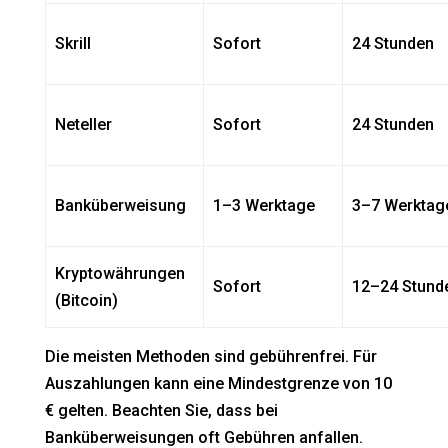
Skrill
Sofort
24 Stunden
Neteller
Sofort
24 Stunden
Banküberweisung
1–3 Werktage
3–7 Werktag
Kryptowährungen
Sofort
12–24 Stund
(Bitcoin)
Die meisten Methoden sind gebührenfrei. Für
Auszahlungen kann eine Mindestgrenze von 10
€ gelten. Beachten Sie, dass bei
Banküberweisungen oft Gebühren anfallen.