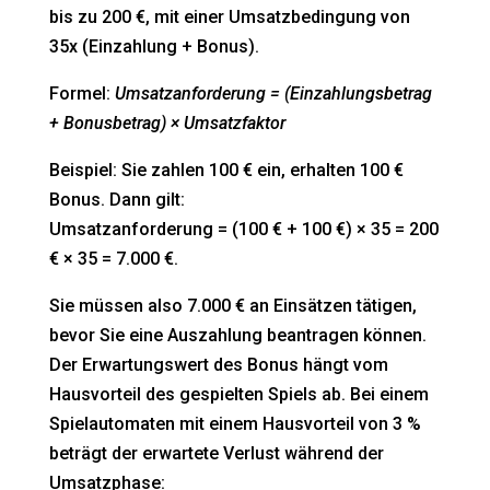
bis zu 200 €, mit einer Umsatzbedingung von
35x (Einzahlung + Bonus).
Formel:
Umsatzanforderung = (Einzahlungsbetrag
+ Bonusbetrag) × Umsatzfaktor
Beispiel: Sie zahlen 100 € ein, erhalten 100 €
Bonus. Dann gilt:
Umsatzanforderung = (100 € + 100 €) × 35 = 200
€ × 35 = 7.000 €.
Sie müssen also 7.000 € an Einsätzen tätigen,
bevor Sie eine Auszahlung beantragen können.
Der Erwartungswert des Bonus hängt vom
Hausvorteil des gespielten Spiels ab. Bei einem
Spielautomaten mit einem Hausvorteil von 3 %
beträgt der erwartete Verlust während der
Umsatzphase: