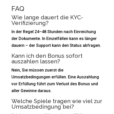
FAQ
Wie lange dauert die KYC-
Verifizierung?
In der Regel 24–48 Stunden nach Einreichung
der Dokumente. In Einzelfällen kann es länger
dauern – der Support kann den Status abfragen.
Kann ich den Bonus sofort
auszahlen lassen?
Nein, Sie müssen zuerst die
Umsatzbedingungen erfüllen. Eine Auszahlung
vor Erfüllung führt zum Verlust des Bonus und
aller Gewinne daraus.
Welche Spiele tragen wie viel zur
Umsatzbedingung bei?