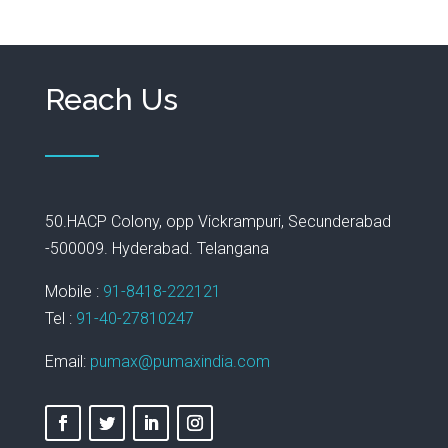
Reach Us
50.HACP Colony, opp Vickrampuri, Secunderabad
-500009. Hyderabad. Telangana
Mobile :
91-8418-222121
Tel :
91-40-27810247
Email:
pumax@pumaxindia.com