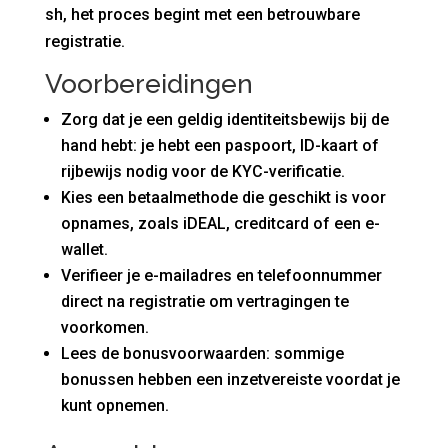
sh, het proces begint met een betrouwbare
registratie.
Voorbereidingen
Zorg dat je een geldig identiteitsbewijs bij de
hand hebt: je hebt een paspoort, ID-kaart of
rijbewijs nodig voor de KYC-verificatie.
Kies een betaalmethode die geschikt is voor
opnames, zoals iDEAL, creditcard of een e-
wallet.
Verifieer je e-mailadres en telefoonnummer
direct na registratie om vertragingen te
voorkomen.
Lees de bonusvoorwaarden: sommige
bonussen hebben een inzetvereiste voordat je
kunt opnemen.