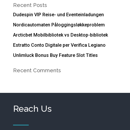
Recent Posts
Dudespin VIP Reise- und Eventeinladungen
Nordicautomaten Påloggingsløkkeproblem
Arcticbet Mobilbibliotek vs Desktop-bibliotek
Estratto Conto Digitale per Verifica Legiano
Unlimluck Bonus Buy Feature Slot Titles
Recent Comments
Reach Us