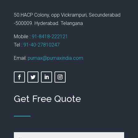
50.HACP Colony, opp Vickrampuri, Secunderabad
-500009. Hyderabad. Telangana
Mobile :
91-8418-222121
Tel :
91-40-27810247
Email:
pumax@pumaxindia.com
Get Free Quote