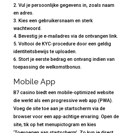
Vul je persoonlijke gegevens in, zoals naam
en adres.
Kies een gebruikersnaam en sterk
wachtwoord.
Bevestig je e-mailadres via de ontvangen link.
Voltooi de KYC-procedure door een geldig
identiteitsbewijs te uploaden.
Stort je eerste bedrag en ontvang indien van
toepassing de welkomstbonus.
Mobile App
B7 casino biedt een mobile-optimized website
die werkt als een progressive web app (PWA).
Voeg de site toe aan je startscherm via de
browser voor een app-achtige ervaring. Open de
site, tik op het menupictogram en kies
‘Toevoegen aan startscherm’. Zo kun je direct