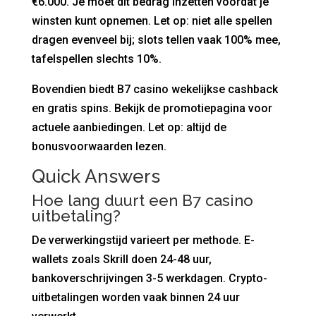
€6.000. Je moet dit bedrag inzetten voordat je
winsten kunt opnemen. Let op: niet alle spellen
dragen evenveel bij; slots tellen vaak 100% mee,
tafelspellen slechts 10%.
Bovendien biedt B7 casino wekelijkse cashback
en gratis spins. Bekijk de promotiepagina voor
actuele aanbiedingen. Let op: altijd de
bonusvoorwaarden lezen.
Quick Answers
Hoe lang duurt een B7 casino
uitbetaling?
De verwerkingstijd varieert per methode. E-
wallets zoals Skrill doen 24-48 uur,
bankoverschrijvingen 3-5 werkdagen. Crypto-
uitbetalingen worden vaak binnen 24 uur