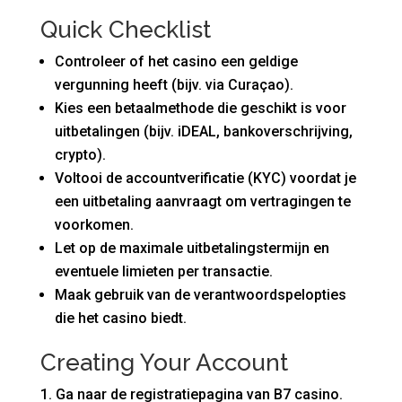
Quick Checklist
Controleer of het casino een geldige
vergunning heeft (bijv. via Curaçao).
Kies een betaalmethode die geschikt is voor
uitbetalingen (bijv. iDEAL, bankoverschrijving,
crypto).
Voltooi de accountverificatie (KYC) voordat je
een uitbetaling aanvraagt om vertragingen te
voorkomen.
Let op de maximale uitbetalingstermijn en
eventuele limieten per transactie.
Maak gebruik van de verantwoordspelopties
die het casino biedt.
Creating Your Account
Ga naar de registratiepagina van B7 casino.