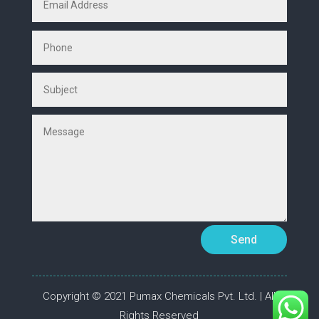
Send
Copyright © 2021 Pumax Chemicals Pvt. Ltd. | All
Rights Reserved