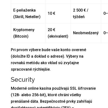
E‑peňaženka
2 500 € /
10 €
0–
(Skrill, Neteller)
týždeň
Kryptomeny
20 €
Neobmedzený
0–
(Bitcoin)
(ekvivalent)
Pri prvom výbere bude vaše konto overené
(doložte ID a doklad o adrese). Výbery na
rovnakú metódu ako vklad sú zvyčajne
spracované rýchlejšie.
Security
Moderné online kasína používajú SSL šifrovanie
(128- alebo 256-bit), ktoré chráni všetky
prenášané dáta. Bezpečnostné prvky zahŕňajú
dvojfaktorovú autentifikáciu (2FA) –