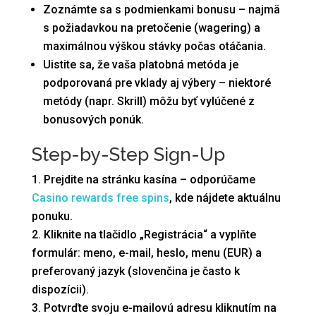
Zoznámte sa s podmienkami bonusu – najmä
s požiadavkou na pretočenie (wagering) a
maximálnou výškou stávky počas otáčania.
Uistite sa, že vaša platobná metóda je
podporovaná pre vklady aj výbery – niektoré
metódy (napr. Skrill) môžu byť vylúčené z
bonusových ponúk.
Step-by-Step Sign-Up
Prejdite na stránku kasína – odporúčame
Casino rewards free spins
, kde nájdete aktuálnu
ponuku.
Kliknite na tlačidlo „Registrácia“ a vyplňte
formulár: meno, e-mail, heslo, menu (EUR) a
preferovaný jazyk (slovenčina je často k
dispozícii).
Potvrďte svoju e-mailovú adresu kliknutím na