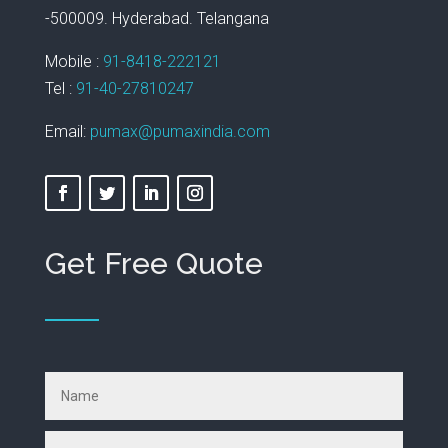
-500009. Hyderabad. Telangana
Mobile :
91-8418-222121
Tel :
91-40-27810247
Email:
pumax@pumaxindia.com
Get Free Quote