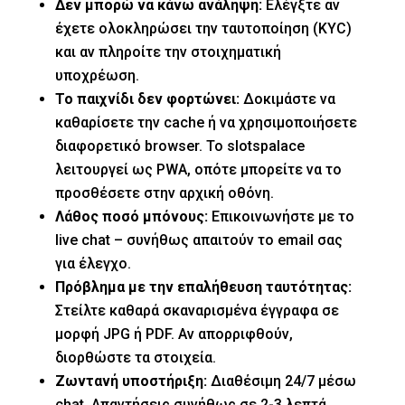
Δεν μπορώ να κάνω ανάληψη:
Ελέγξτε αν
έχετε ολοκληρώσει την ταυτοποίηση (KYC)
και αν πληροίτε την στοιχηματική
υποχρέωση.
Το παιχνίδι δεν φορτώνει:
Δοκιμάστε να
καθαρίσετε την cache ή να χρησιμοποιήσετε
διαφορετικό browser. Το slotspalace
λειτουργεί ως PWA, οπότε μπορείτε να το
προσθέσετε στην αρχική οθόνη.
Λάθος ποσό μπόνους:
Επικοινωνήστε με το
live chat – συνήθως απαιτούν το email σας
για έλεγχο.
Πρόβλημα με την επαλήθευση ταυτότητας:
Στείλτε καθαρά σκαναρισμένα έγγραφα σε
μορφή JPG ή PDF. Αν απορριφθούν,
διορθώστε τα στοιχεία.
Ζωντανή υποστήριξη:
Διαθέσιμη 24/7 μέσω
chat. Απαντήσεις συνήθως σε 2-3 λεπτά.