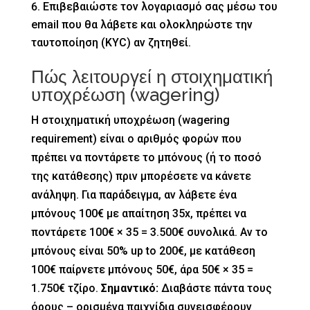
Επιβεβαιώστε τον λογαριασμό σας μέσω του
email που θα λάβετε και ολοκληρώστε την
ταυτοποίηση (KYC) αν ζητηθεί.
Πώς λειτουργεί η στοιχηματική
υποχρέωση (wagering)
Η στοιχηματική υποχρέωση (wagering
requirement) είναι ο αριθμός φορών που
πρέπει να ποντάρετε το μπόνους (ή το ποσό
της κατάθεσης) πριν μπορέσετε να κάνετε
ανάληψη. Για παράδειγμα, αν λάβετε ένα
μπόνους 100€ με απαίτηση 35x, πρέπει να
ποντάρετε 100€ × 35 = 3.500€ συνολικά. Αν το
μπόνους είναι 50% up to 200€, με κατάθεση
100€ παίρνετε μπόνους 50€, άρα 50€ × 35 =
1.750€ τζίρο.
Σημαντικό:
Διαβάστε πάντα τους
όρους – ορισμένα παιχνίδια συνεισφέρουν