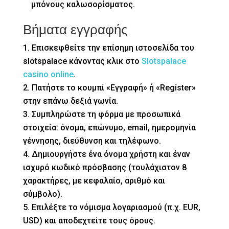
μπόνους καλωσορίσματος.
Βήματα εγγραφής
Επισκεφθείτε την επίσημη ιστοσελίδα του
slotspalace κάνοντας κλικ στο
Slotspalace
casino online
.
Πατήστε το κουμπί «Εγγραφή» ή «Register»
στην επάνω δεξιά γωνία.
Συμπληρώστε τη φόρμα με προσωπικά
στοιχεία: όνομα, επώνυμο, email, ημερομηνία
γέννησης, διεύθυνση και τηλέφωνο.
Δημιουργήστε ένα όνομα χρήστη και έναν
ισχυρό κωδικό πρόσβασης (τουλάχιστον 8
χαρακτήρες, με κεφαλαίο, αριθμό και
σύμβολο).
Επιλέξτε το νόμισμα λογαριασμού (π.χ. EUR,
USD) και αποδεχτείτε τους όρους.