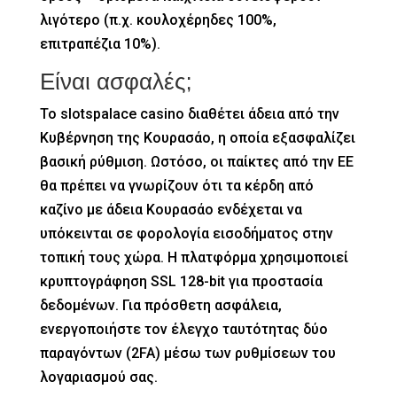
λιγότερο (π.χ. κουλοχέρηδες 100%,
επιτραπέζια 10%).
Είναι ασφαλές;
Το slotspalace casino διαθέτει άδεια από την
Κυβέρνηση της Κουρασάο, η οποία εξασφαλίζει
βασική ρύθμιση. Ωστόσο, οι παίκτες από την ΕΕ
θα πρέπει να γνωρίζουν ότι τα κέρδη από
καζίνο με άδεια Κουρασάο ενδέχεται να
υπόκεινται σε φορολογία εισοδήματος στην
τοπική τους χώρα. Η πλατφόρμα χρησιμοποιεί
κρυπτογράφηση SSL 128-bit για προστασία
δεδομένων. Για πρόσθετη ασφάλεια,
ενεργοποιήστε τον έλεγχο ταυτότητας δύο
παραγόντων (2FA) μέσω των ρυθμίσεων του
λογαριασμού σας.