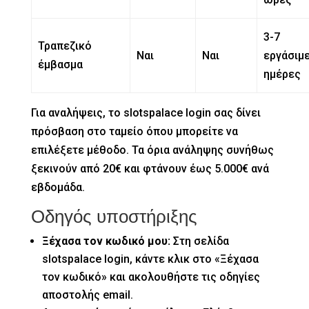
3-7
Τραπεζικό
Ναι
Ναι
εργάσιμ
έμβασμα
ημέρες
Για αναλήψεις, το slotspalace login σας δίνει
πρόσβαση στο ταμείο όπου μπορείτε να
επιλέξετε μέθοδο. Τα όρια ανάληψης συνήθως
ξεκινούν από 20€ και φτάνουν έως 5.000€ ανά
εβδομάδα.
Οδηγός υποστήριξης
Ξέχασα τον κωδικό μου:
Στη σελίδα
slotspalace login, κάντε κλικ στο «Ξέχασα
τον κωδικό» και ακολουθήστε τις οδηγίες
αποστολής email.