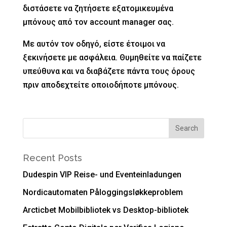
διστάσετε να ζητήσετε εξατομικευμένα
μπόνους από τον account manager σας.
Με αυτόν τον οδηγό, είστε έτοιμοι να
ξεκινήσετε με ασφάλεια. Θυμηθείτε να παίζετε
υπεύθυνα και να διαβάζετε πάντα τους όρους
πριν αποδεχτείτε οποιοδήποτε μπόνους.
Recent Posts
Dudespin VIP Reise- und Eventeinladungen
Nordicautomaten Påloggingsløkkeproblem
Arcticbet Mobilbibliotek vs Desktop-bibliotek