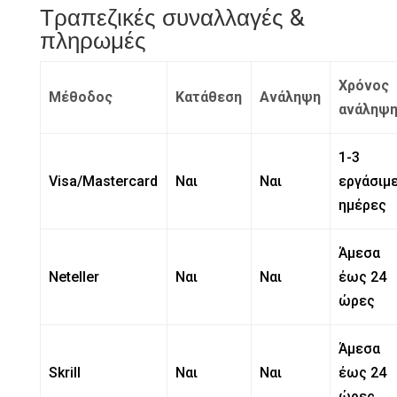
Τραπεζικές συναλλαγές &
πληρωμές
Χρόνος
Μέθοδος
Κατάθεση
Ανάληψη
ανάληψ
1-3
Visa/Mastercard
Ναι
Ναι
εργάσιμ
ημέρες
Άμεσα
Neteller
Ναι
Ναι
έως 24
ώρες
Άμεσα
Skrill
Ναι
Ναι
έως 24
ώρες